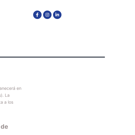
manecerá en
). La
a a los
 de