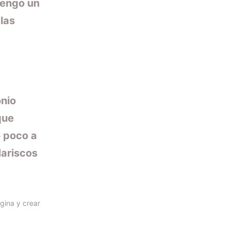
tengo un
 las
nio
que
o poco a
Mariscos
gina y crear